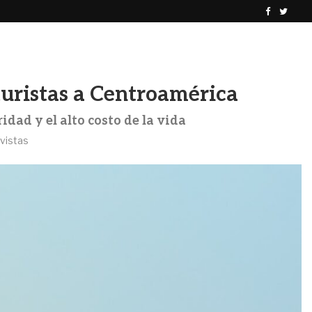
El Salvador sorprende al FMI con un crecimiento...
A
 turistas a Centroamérica
ridad y el alto costo de la vida
vistas