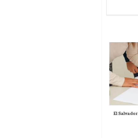
Economía salvadoreña crecería un 3.5% en
El Salvador
2025 según ex presidente del BCR
diciembre 18, 2025