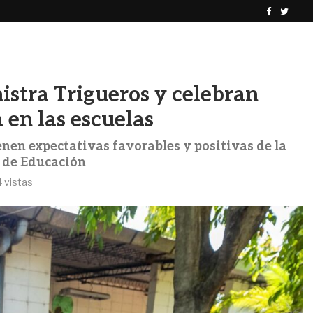
El Salvador sorprende al FMI con un crecimiento...
A
istra Trigueros y celebran
 en las escuelas
enen expectativas favorables y positivas de la
r de Educación
4
vistas