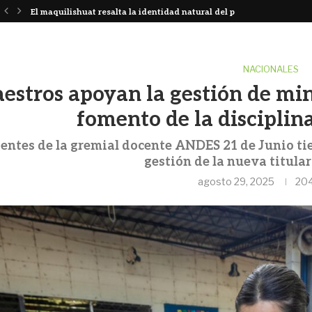
or
El maquilishuat resalta la identidad natural del país...
NACIONALES
estros apoyan la gestión de min
fomento de la disciplina
gentes de la gremial docente ANDES 21 de Junio ti
gestión de la nueva titula
agosto 29, 2025
20