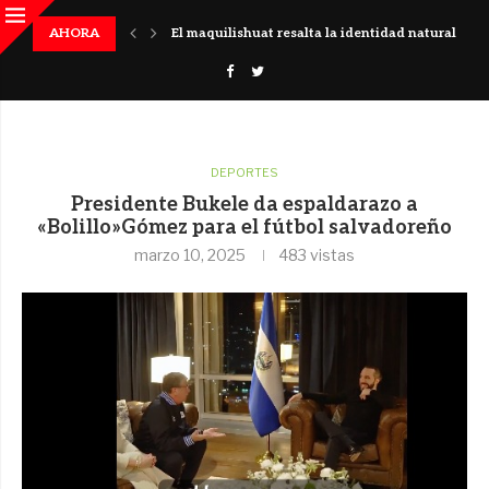
 histórico en El Salvador
AHORA
El maquilishuat resalta la identidad natural del pa
DEPORTES
Presidente Bukele da espaldarazo a
«Bolillo»Gómez para el fútbol salvadoreño
marzo 10, 2025
483
vistas